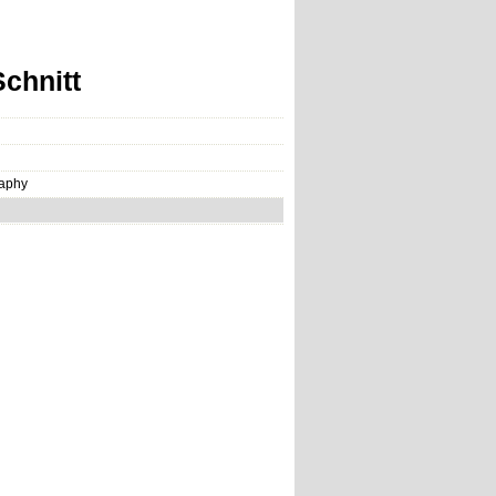
chnitt
raphy