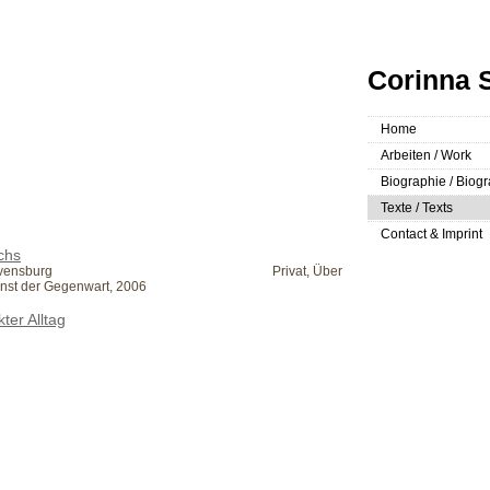
Corinna S
Home
Arbeiten / Work
Biographie / Biog
Texte / Texts
Contact & Imprint
chs
avensburg
Privat, Über
unst der Gegenwart, 2006
ter Alltag