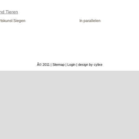
nd Tieren
tskunst Siegen
In parallelen
Â© 2011 |
Sitemap
|
Login
| design by
cylixe