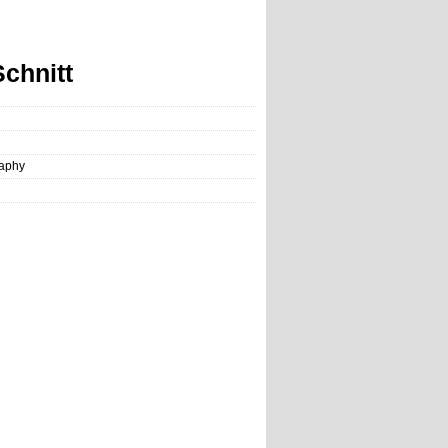
chnitt
raphy