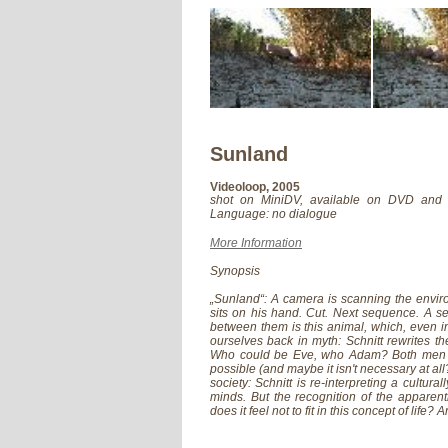
Sunland
Videoloop, 2005
shot on MiniDV, available on DVD and B
Language: no dialogue
More Information
Synopsis
„Sunland“: A camera is scanning the enviro
sits on his hand. Cut. Next sequence. A s
between them is this animal, which, even i
ourselves back in myth: Schnitt rewrites th
Who could be Eve, who Adam? Both men care
possible (and maybe it isn't necessary at all
society: Schnitt is re-interpreting a cultur
minds. But the recognition of the apparent
does it feel not to fit in this concept of lif