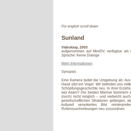
For english scroll down
Sunland
Videoloop, 2005
aufgenommen auf MiniDV, verfügbar als 
Sprache: Keine Dialoge
Mehr Informationen
Synopsis
Eine Kamera tastet die Umgebung ab: Aus ei
Hand sitzt ein Vogel. Wir befinden uns mitt
Schöpfungsgeschichte neu. In ihrer Erzähl
wer Adam? Die beiden Männer kümmern si
(noch) nicht möglich – und vielleicht auch
gesellschaftlichen Strukturen gefangen, ab
kulturell verankertes Bild reinterpre
Rollenzuschreibungen neu zuzuordnen.