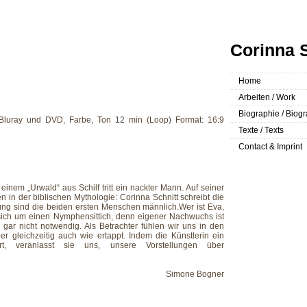
Corinna S
Home
Arbeiten / Work
Biographie / Biog
Bluray und DVD, Farbe, Ton 12 min (Loop) Format: 16:9
Texte / Texts
Contact & Imprint
nem „Urwald“ aus Schilf tritt ein nackter Mann. Auf seiner
en in der biblischen Mythologie: Corinna Schnitt schreibt die
ung sind die beiden ersten Menschen männlich.Wer ist Eva,
ch um einen Nymphensittich, denn eigener Nachwuchs ist
 gar nicht notwendig. Als Betrachter fühlen wir uns in den
er gleichzeitig auch wie ertappt. Indem die Künstlerin ein
tiert, veranlasst sie uns, unsere Vorstellungen über
Simone Bogner