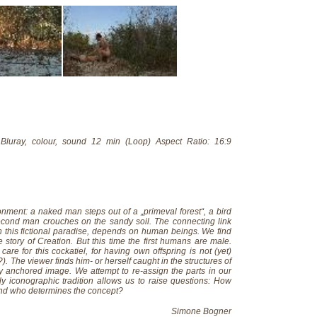
luray, colour, sound 12 min (Loop) Aspect Ratio: 16:9
nment: a naked man steps out of a „primeval forest“, a bird
econd man crouches on the sandy soil. The connecting link
n this fictional paradise, depends on human beings. We find
e story of Creation. But this time the first humans are male.
 for this cockatiel, for having own offspring is not (yet)
?). The viewer finds him- or herself caught in the structures of
ally anchored image. We attempt to re-assign the parts in our
ly iconographic tradition allows us to raise questions: How
e? And who determines the concept?
Simone Bogner